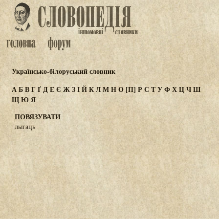
Українсько-білоруський словник
А
Б
В
Г
Ґ
Д
Е
Є
Ж
З
І
Й
К
Л
М
Н
О
[П]
Р
С
Т
У
Ф
Х
Ц
Ч
Ш
Щ
Ю
Я
ПОВЯЗУВАТИ
лыгаць