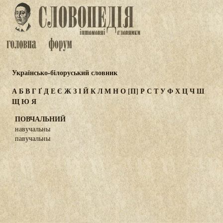
Українсько-білоруський словник
А
Б
В
Г
Ґ
Д
Е
Є
Ж
З
І
Й
К
Л
М
Н
О
[П]
Р
С
Т
У
Ф
Х
Ц
Ч
Ш
Щ
Ю
Я
ПОВЧАЛЬНИЙ
навучальны
павучальны