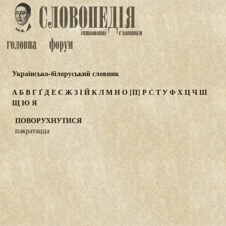
Українсько-білоруський словник
А
Б
В
Г
Ґ
Д
Е
Є
Ж
З
І
Й
К
Л
М
Н
О
[П]
Р
С
Т
У
Ф
Х
Ц
Ч
Ш
Щ
Ю
Я
ПОВОРУХНУТИСЯ
пакратацца