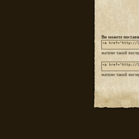
Ви можете постави
матиме такий вигл
матиме такий вигл