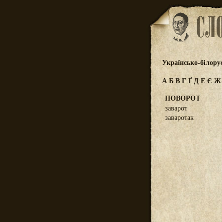
Українсько-білору
А
Б
В
Г
Ґ
Д
Е
Є
ПОВОРОТ
заварот
заваротак