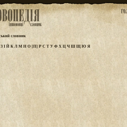
ський словник
Ж
З
І
Й
К
Л
М
Н
О
[П]
Р
С
Т
У
Ф
Х
Ц
Ч
Ш
Щ
Ю
Я