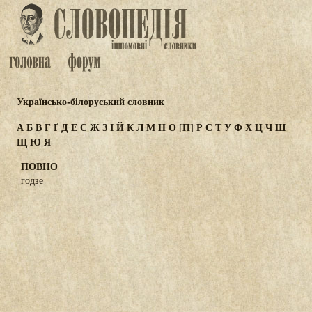
Українсько-білоруський словник
А
Б
В
Г
Ґ
Д
Е
Є
Ж
З
І
Й
К
Л
М
Н
О
[П]
Р
С
Т
У
Ф
Х
Ц
Ч
Ш
Щ
Ю
Я
ПОВНО
годзе