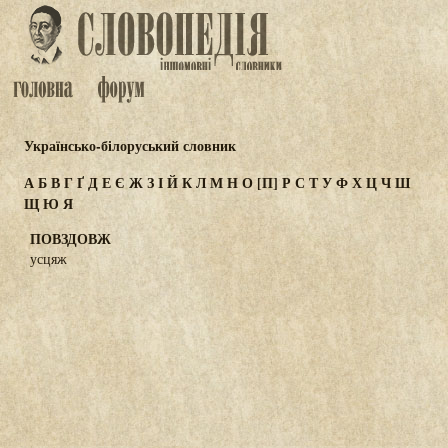
Українсько-білоруський словник
А
Б
В
Г
Ґ
Д
Е
Є
Ж
З
І
Й
К
Л
М
Н
О
[П]
Р
С
Т
У
Ф
Х
Ц
Ч
Ш
Щ
Ю
Я
ПОВЗДОВЖ
усцяж