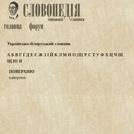
Українсько-білоруський словник
А
Б
В
Г
Ґ
Д
Е
Є
Ж
З
І
Й
К
Л
М
Н
О
[П]
Р
С
Т
У
Ф
Х
Ц
Ч
Ш
Щ
Ю
Я
ПОВЕРХНЮ
паверхня