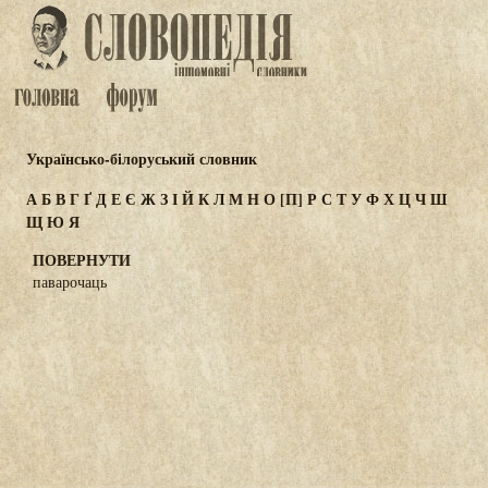
Українсько-білоруський словник
А
Б
В
Г
Ґ
Д
Е
Є
Ж
З
І
Й
К
Л
М
Н
О
[П]
Р
С
Т
У
Ф
Х
Ц
Ч
Ш
Щ
Ю
Я
ПОВЕРНУТИ
паварочаць