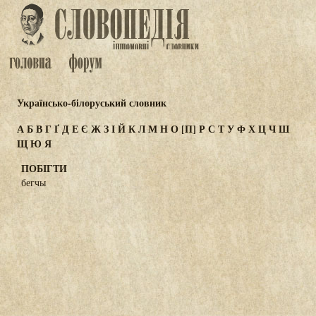
Українсько-білоруський словник
А
Б
В
Г
Ґ
Д
Е
Є
Ж
З
І
Й
К
Л
М
Н
О
[П]
Р
С
Т
У
Ф
Х
Ц
Ч
Ш
Щ
Ю
Я
ПОБІГТИ
бегчы