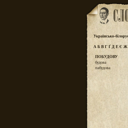
Українсько-білору
А
Б
В
Г
Ґ
Д
Е
Є
ПОБУДОВУ
будова
пабудова