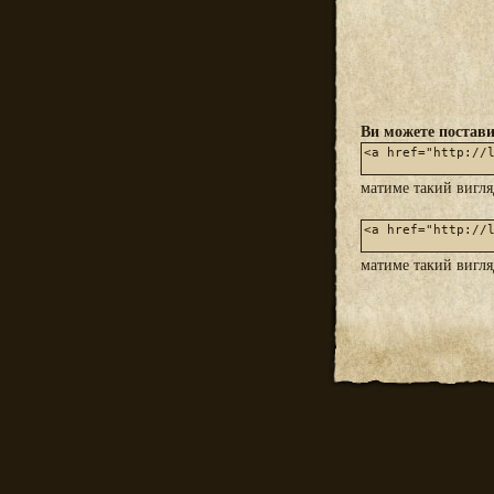
Ви можете постави
матиме такий вигл
матиме такий вигл