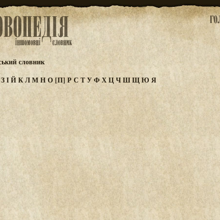
ський словник
Ж
З
І
Й
К
Л
М
Н
О
[П]
Р
С
Т
У
Ф
Х
Ц
Ч
Ш
Щ
Ю
Я