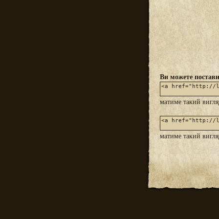
Ви можете постави
матиме такий вигл
матиме такий вигл