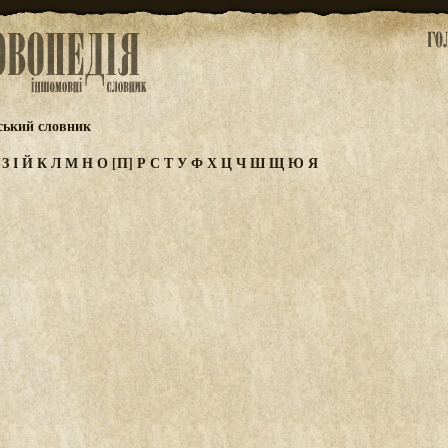
ський словник
Ж
З
І
Й
К
Л
М
Н
О
[П]
Р
С
Т
У
Ф
Х
Ц
Ч
Ш
Щ
Ю
Я