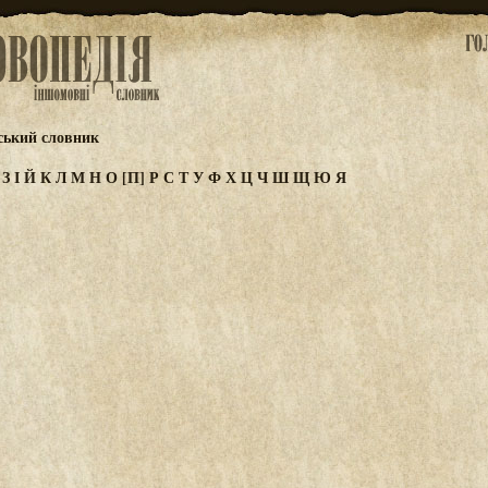
ський словник
Ж
З
І
Й
К
Л
М
Н
О
[П]
Р
С
Т
У
Ф
Х
Ц
Ч
Ш
Щ
Ю
Я