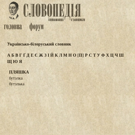
Українсько-білоруський словник
А
Б
В
Г
Ґ
Д
Е
Є
Ж
З
І
Й
К
Л
М
Н
О
[П]
Р
С
Т
У
Ф
Х
Ц
Ч
Ш
Щ
Ю
Я
ПЛЯШКА
бутэлка
бутэлька