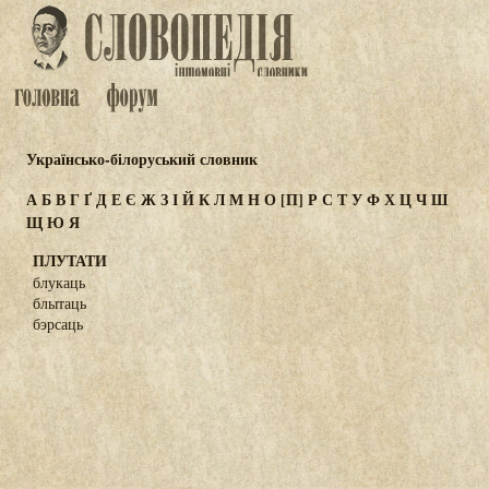
Українсько-білоруський словник
А
Б
В
Г
Ґ
Д
Е
Є
Ж
З
І
Й
К
Л
М
Н
О
[П]
Р
С
Т
У
Ф
Х
Ц
Ч
Ш
Щ
Ю
Я
ПЛУТАТИ
блукаць
блытаць
бэрсаць