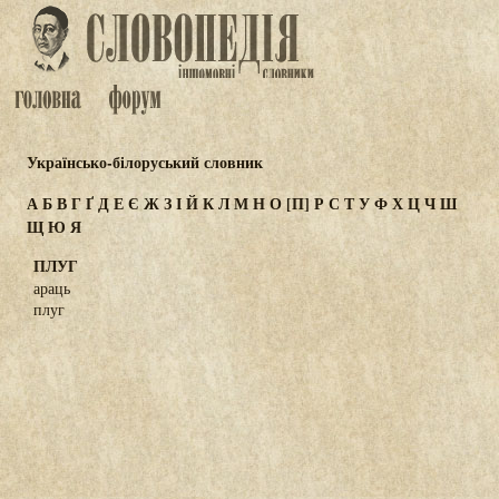
Українсько-білоруський словник
А
Б
В
Г
Ґ
Д
Е
Є
Ж
З
І
Й
К
Л
М
Н
О
[П]
Р
С
Т
У
Ф
Х
Ц
Ч
Ш
Щ
Ю
Я
ПЛУГ
араць
плуг