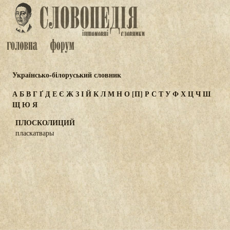
Українсько-білоруський словник
А
Б
В
Г
Ґ
Д
Е
Є
Ж
З
І
Й
К
Л
М
Н
О
[П]
Р
С
Т
У
Ф
Х
Ц
Ч
Ш
Щ
Ю
Я
ПЛОСКОЛИЦИЙ
пласкатвары