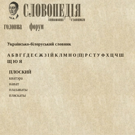
Українсько-білоруський словник
А
Б
В
Г
Ґ
Д
Е
Є
Ж
З
І
Й
К
Л
М
Н
О
[П]
Р
С
Т
У
Ф
Х
Ц
Ч
Ш
Щ
Ю
Я
ПЛОСКИЙ
кватэра
нават
плазаваты
пляскаты