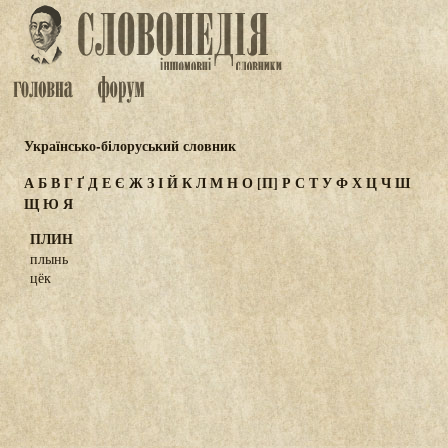
Українсько-білоруський словник
А
Б
В
Г
Ґ
Д
Е
Є
Ж
З
І
Й
К
Л
М
Н
О
[П]
Р
С
Т
У
Ф
Х
Ц
Ч
Ш
Щ
Ю
Я
ПЛИН
плынь
цёк