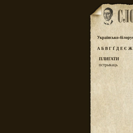
Українсько-білору
А
Б
В
Г
Ґ
Д
Е
Є
ПЛИГАТИ
пстрыкаць