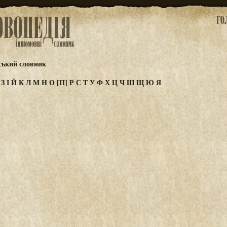
ський словник
Ж
З
І
Й
К
Л
М
Н
О
[П]
Р
С
Т
У
Ф
Х
Ц
Ч
Ш
Щ
Ю
Я