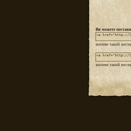
Ви можете постави
матиме такий вигл
матиме такий вигл