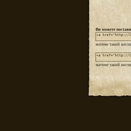
Ви можете постави
матиме такий вигл
матиме такий вигл