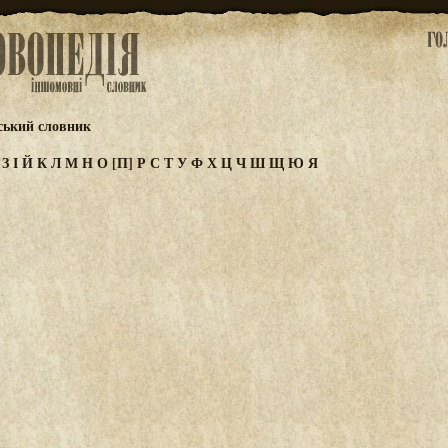
ський словник
Ж
З
І
Й
К
Л
М
Н
О
[П]
Р
С
Т
У
Ф
Х
Ц
Ч
Ш
Щ
Ю
Я