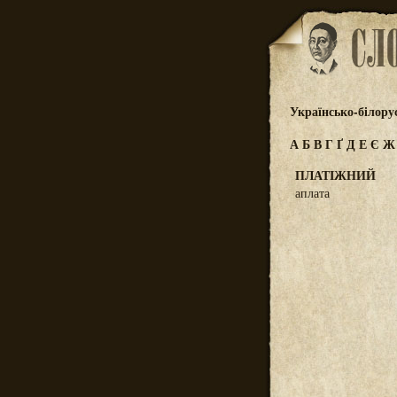
Українсько-білору
А
Б
В
Г
Ґ
Д
Е
Є
ПЛАТІЖНИЙ
аплата