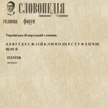
Українсько-білоруський словник
А
Б
В
Г
Ґ
Д
Е
Є
Ж
З
І
Й
К
Л
М
Н
О
[П]
Р
С
Т
У
Ф
Х
Ц
Ч
Ш
Щ
Ю
Я
ПЛАТІЖ
аплата