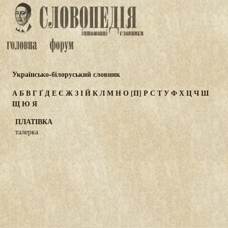
Українсько-білоруський словник
А
Б
В
Г
Ґ
Д
Е
Є
Ж
З
І
Й
К
Л
М
Н
О
[П]
Р
С
Т
У
Ф
Х
Ц
Ч
Ш
Щ
Ю
Я
ПЛАТІВКА
талерка