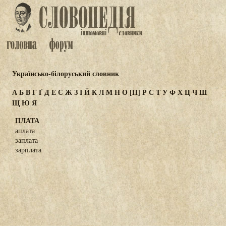
Українсько-білоруський словник
А
Б
В
Г
Ґ
Д
Е
Є
Ж
З
І
Й
К
Л
М
Н
О
[П]
Р
С
Т
У
Ф
Х
Ц
Ч
Ш
Щ
Ю
Я
ПЛАТА
аплата
заплата
зарплата