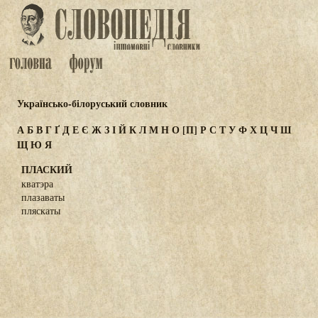
Українсько-білоруський словник
А
Б
В
Г
Ґ
Д
Е
Є
Ж
З
І
Й
К
Л
М
Н
О
[П]
Р
С
Т
У
Ф
Х
Ц
Ч
Ш
Щ
Ю
Я
ПЛАСКИЙ
кватэра
плазаваты
пляскаты