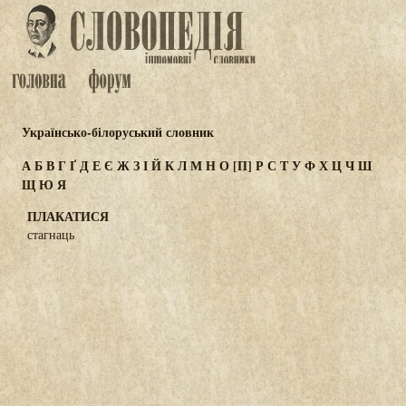
Українсько-білоруський словник
А
Б
В
Г
Ґ
Д
Е
Є
Ж
З
І
Й
К
Л
М
Н
О
[П]
Р
С
Т
У
Ф
Х
Ц
Ч
Ш
Щ
Ю
Я
ПЛАКАТИСЯ
стагнаць