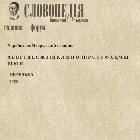
Українсько-білоруський словник
А
Б
В
Г
Ґ
Д
Е
Є
Ж
З
І
Й
К
Л
М
Н
О
[П]
Р
С
Т
У
Ф
Х
Ц
Ч
Ш
Щ
Ю
Я
ПЕТЕЛЬКА
вока