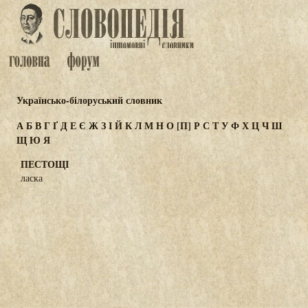
Українсько-білоруський словник
А
Б
В
Г
Ґ
Д
Е
Є
Ж
З
І
Й
К
Л
М
Н
О
[П]
Р
С
Т
У
Ф
Х
Ц
Ч
Ш
Щ
Ю
Я
ПЕСТОЩІ
ласка