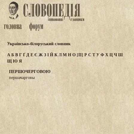
Українсько-білоруський словник
А
Б
В
Г
Ґ
Д
Е
Є
Ж
З
І
Й
К
Л
М
Н
О
[П]
Р
С
Т
У
Ф
Х
Ц
Ч
Ш
Щ
Ю
Я
ПЕРШОЧЕРГОВОЮ
першачарговы