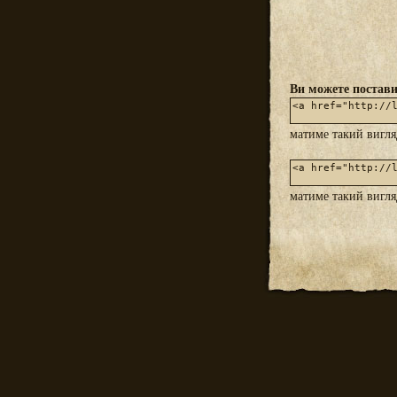
Ви можете постави
матиме такий вигл
матиме такий вигл