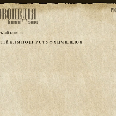
ський словник
Ж
З
І
Й
К
Л
М
Н
О
[П]
Р
С
Т
У
Ф
Х
Ц
Ч
Ш
Щ
Ю
Я
Й