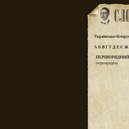
Українсько-білору
А
Б
В
Г
Ґ
Д
Е
Є
ПЕРШОРЯДНИ
першарадны