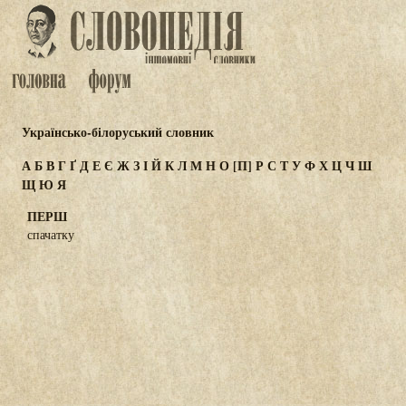
Українсько-білоруський словник
А
Б
В
Г
Ґ
Д
Е
Є
Ж
З
І
Й
К
Л
М
Н
О
[П]
Р
С
Т
У
Ф
Х
Ц
Ч
Ш
Щ
Ю
Я
ПЕРШ
спачатку