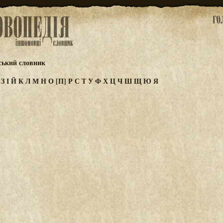
ський словник
Ж
З
І
Й
К
Л
М
Н
О
[П]
Р
С
Т
У
Ф
Х
Ц
Ч
Ш
Щ
Ю
Я