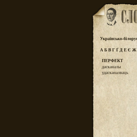
Українсько-білору
А
Б
В
Г
Ґ
Д
Е
Є
ПЕРФЕКТ
дасканалы
удасканалваць