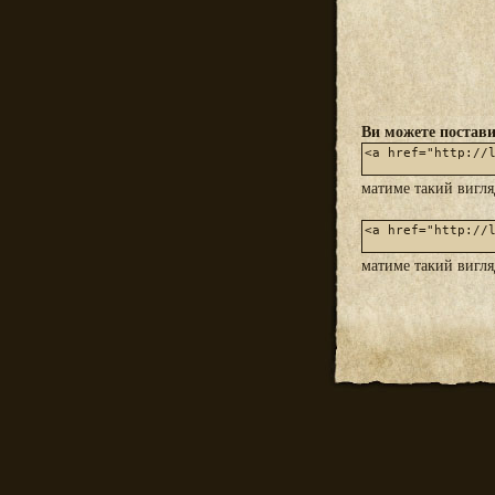
Ви можете постави
матиме такий вигл
матиме такий вигл