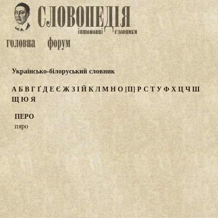
Українсько-білоруський словник
А
Б
В
Г
Ґ
Д
Е
Є
Ж
З
І
Й
К
Л
М
Н
О
[П]
Р
С
Т
У
Ф
Х
Ц
Ч
Ш
Щ
Ю
Я
ПЕРО
пяро