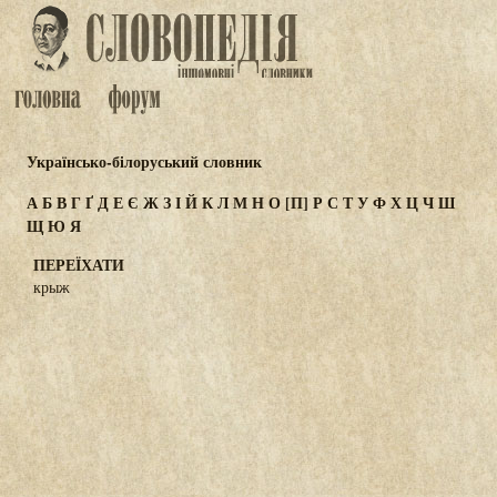
Українсько-білоруський словник
А
Б
В
Г
Ґ
Д
Е
Є
Ж
З
І
Й
К
Л
М
Н
О
[П]
Р
С
Т
У
Ф
Х
Ц
Ч
Ш
Щ
Ю
Я
ПЕРЕЇХАТИ
крыж