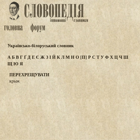
Українсько-білоруський словник
А
Б
В
Г
Ґ
Д
Е
Є
Ж
З
І
Й
К
Л
М
Н
О
[П]
Р
С
Т
У
Ф
Х
Ц
Ч
Ш
Щ
Ю
Я
ПЕРЕХРЕЩУВАТИ
крыж