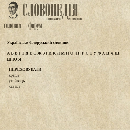
Українсько-білоруський словник
А
Б
В
Г
Ґ
Д
Е
Є
Ж
З
І
Й
К
Л
М
Н
О
[П]
Р
С
Т
У
Ф
Х
Ц
Ч
Ш
Щ
Ю
Я
ПЕРЕХОВУВАТИ
крыць
утойваць
хаваць