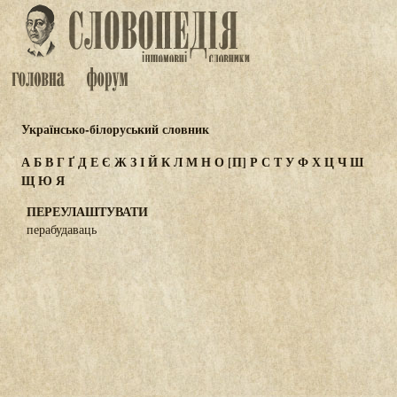
Українсько-білоруський словник
А
Б
В
Г
Ґ
Д
Е
Є
Ж
З
І
Й
К
Л
М
Н
О
[П]
Р
С
Т
У
Ф
Х
Ц
Ч
Ш
Щ
Ю
Я
ПЕРЕУЛАШТУВАТИ
перабудаваць