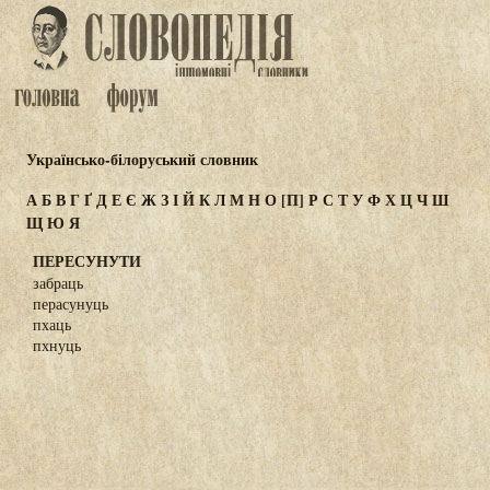
Українсько-білоруський словник
А
Б
В
Г
Ґ
Д
Е
Є
Ж
З
І
Й
К
Л
М
Н
О
[П]
Р
С
Т
У
Ф
Х
Ц
Ч
Ш
Щ
Ю
Я
ПЕРЕСУНУТИ
забраць
перасунуць
пхаць
пхнуць