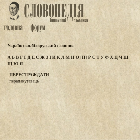
Українсько-білоруський словник
А
Б
В
Г
Ґ
Д
Е
Є
Ж
З
І
Й
К
Л
М
Н
О
[П]
Р
С
Т
У
Ф
Х
Ц
Ч
Ш
Щ
Ю
Я
ПЕРЕСТРАЖДАТИ
перапакутаваць