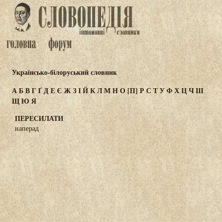
Українсько-білоруський словник
А
Б
В
Г
Ґ
Д
Е
Є
Ж
З
І
Й
К
Л
М
Н
О
[П]
Р
С
Т
У
Ф
Х
Ц
Ч
Ш
Щ
Ю
Я
ПЕРЕСИЛАТИ
наперад