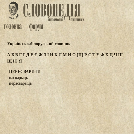
Українсько-білоруський словник
А
Б
В
Г
Ґ
Д
Е
Є
Ж
З
І
Й
К
Л
М
Н
О
[П]
Р
С
Т
У
Ф
Х
Ц
Ч
Ш
Щ
Ю
Я
ПЕРЕСВАРИТИ
пасварыць
перасварыць