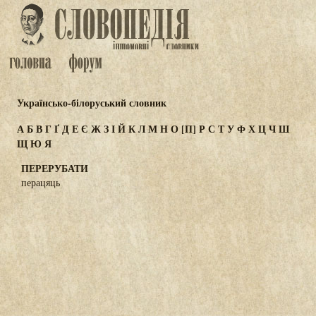
Українсько-білоруський словник
А
Б
В
Г
Ґ
Д
Е
Є
Ж
З
І
Й
К
Л
М
Н
О
[П]
Р
С
Т
У
Ф
Х
Ц
Ч
Ш
Щ
Ю
Я
ПЕРЕРУБАТИ
перацяць