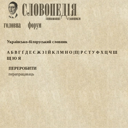
Українсько-білоруський словник
А
Б
В
Г
Ґ
Д
Е
Є
Ж
З
І
Й
К
Л
М
Н
О
[П]
Р
С
Т
У
Ф
Х
Ц
Ч
Ш
Щ
Ю
Я
ПЕРЕРОБИТИ
перапрацаваць