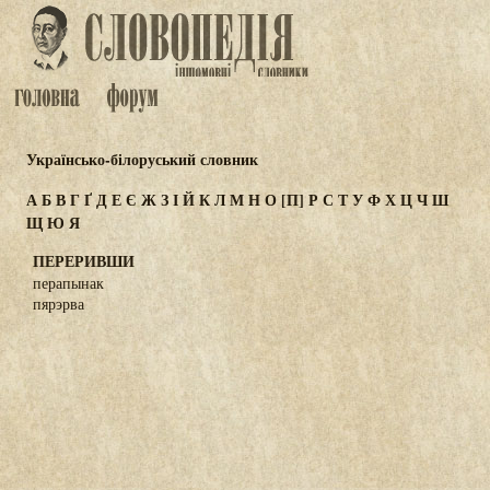
Українсько-білоруський словник
А
Б
В
Г
Ґ
Д
Е
Є
Ж
З
І
Й
К
Л
М
Н
О
[П]
Р
С
Т
У
Ф
Х
Ц
Ч
Ш
Щ
Ю
Я
ПЕРЕРИВШИ
перапынак
пярэрва