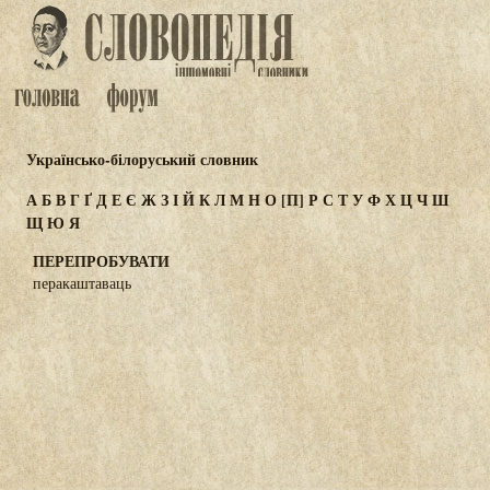
Українсько-білоруський словник
А
Б
В
Г
Ґ
Д
Е
Є
Ж
З
І
Й
К
Л
М
Н
О
[П]
Р
С
Т
У
Ф
Х
Ц
Ч
Ш
Щ
Ю
Я
ПЕРЕПРОБУВАТИ
перакаштаваць