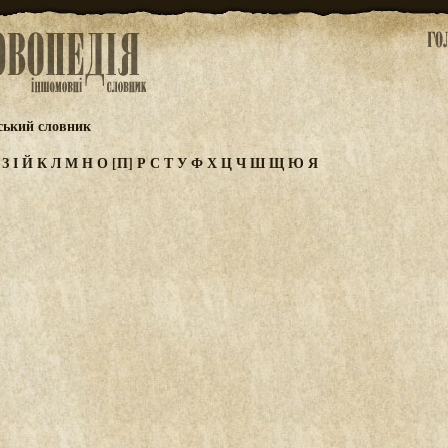
ський словник
Ж
З
І
Й
К
Л
М
Н
О
[П]
Р
С
Т
У
Ф
Х
Ц
Ч
Ш
Щ
Ю
Я