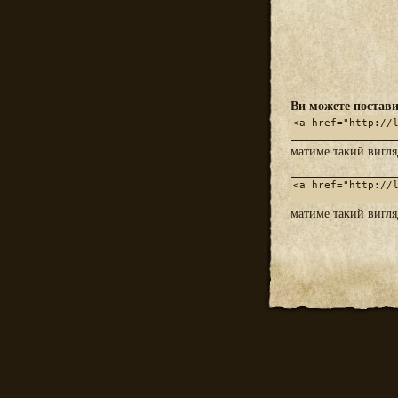
Ви можете постави
матиме такий вигл
матиме такий вигл