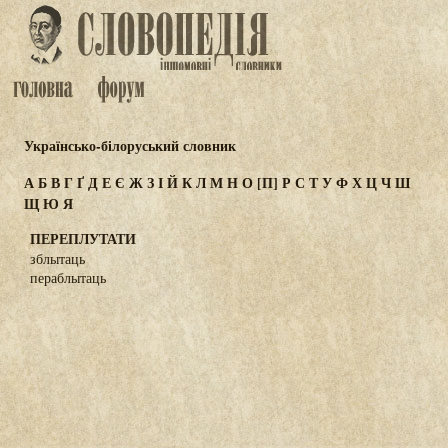
Українсько-білоруський словник
А
Б
В
Г
Ґ
Д
Е
Є
Ж
З
І
Й
К
Л
М
Н
О
[П]
Р
С
Т
У
Ф
Х
Ц
Ч
Ш
Щ
Ю
Я
ПЕРЕПЛУТАТИ
зблытаць
пераблытаць