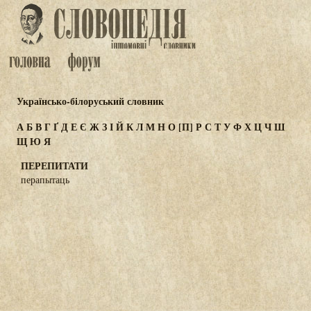
Українсько-білоруський словник
А
Б
В
Г
Ґ
Д
Е
Є
Ж
З
І
Й
К
Л
М
Н
О
[П]
Р
С
Т
У
Ф
Х
Ц
Ч
Ш
Щ
Ю
Я
ПЕРЕПИТАТИ
перапытаць