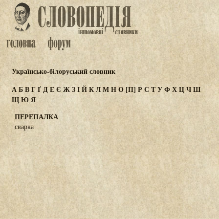
Українсько-білоруський словник
А
Б
В
Г
Ґ
Д
Е
Є
Ж
З
І
Й
К
Л
М
Н
О
[П]
Р
С
Т
У
Ф
Х
Ц
Ч
Ш
Щ
Ю
Я
ПЕРЕПАЛКА
сварка