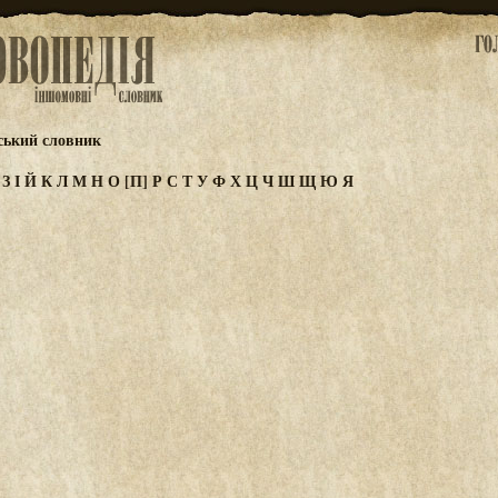
ський словник
Ж
З
І
Й
К
Л
М
Н
О
[П]
Р
С
Т
У
Ф
Х
Ц
Ч
Ш
Щ
Ю
Я