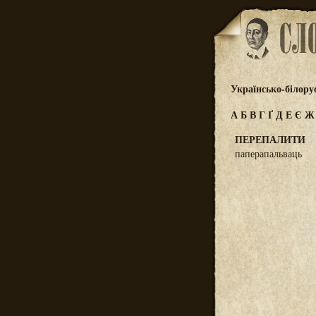
Українсько-білору
А
Б
В
Г
Ґ
Д
Е
Є
ПЕРЕПАЛИТИ
паперапальваць