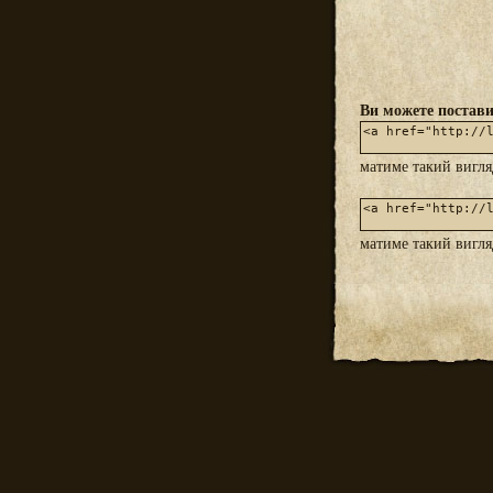
Ви можете постави
матиме такий вигл
матиме такий вигл