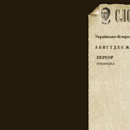
Українсько-білору
А
Б
В
Г
Ґ
Д
Е
Є
ПЕРЕОР
пераворка