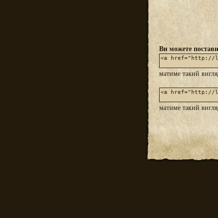
Ви можете постави
матиме такий вигл
матиме такий вигл