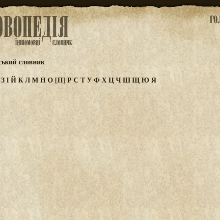
ський словник
Ж
З
І
Й
К
Л
М
Н
О
[П]
Р
С
Т
У
Ф
Х
Ц
Ч
Ш
Щ
Ю
Я